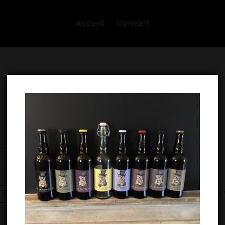
Accueil
Contact
Évènements en août 2026
Aujourd’hui
e
Précédent
étiquetage
évènement
Ouverture bar