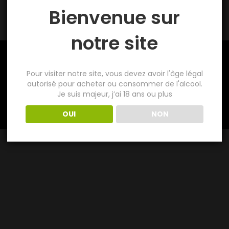
Bienvenue sur
notre site
Pour visiter notre site, vous devez avoir l'âge légal
autorisé pour acheter ou consommer de l'alcool.
Je suis majeur, j’ai 18 ans ou plus
OUI
NON