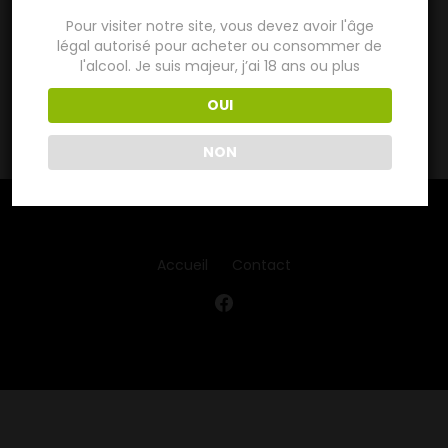
Pour visiter notre site, vous devez avoir l'âge
Toutes les catégories
légal autorisé pour acheter ou consommer de
impression
l'alcool. Je suis majeur, j’ai 18 ans ou plus
Vue
OUI
NON
Accueil
Contact