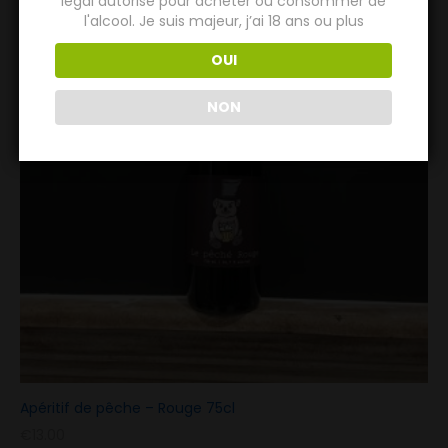
légal autorisé pour acheter ou consommer de
l'alcool. Je suis majeur, j’ai 18 ans ou plus
OUI
NON
Apéritif de pêche – Rouge 75cl
€
13.00